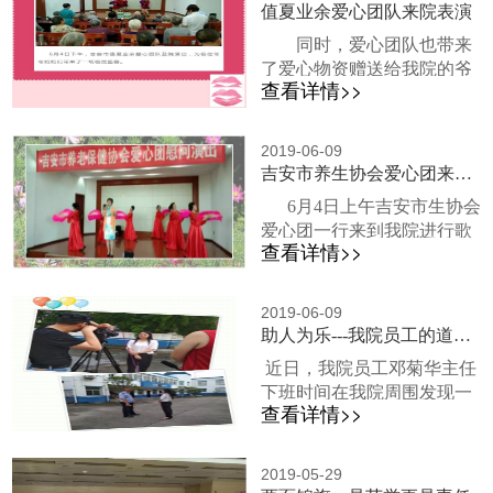
衣天使们一同为爷爷奶奶精
值夏业余爱心团队来院表演
疫情在我院发生的可能。在
心筹备了一场盛大的生日宴
会议上，我院领导对大家普
同时，爱心团队也带来
会。等到所有的爷爷奶奶们
及了登革热疫情的相关知
了爱心物资赠送给我院的爷
都来到大厅后，熊院长和我
识：登革热是依赖蚊传播登
查看详情>>
爷奶奶们。我院工作人员随
院负责人先后上台发言表达
革热病毒所致的急...
即将爱心物资分发给各位爷
对爷爷奶奶们的生日祝福，
爷奶奶。正文图片来源
并对六和利生公益爱心团队
2019-06-09
unsplash可商用贴纸来源：秀
吉安市养生协会爱心团来院演出
的到来致以衷心的欢迎。六
米fotor可商用秀米贴图搜索
和利生公益爱心团队的代表
6月4日上午吉安市生协会
关键词：人、粉、花封面图
也上台发言祝福各位爷爷奶
爱心团一行来到我院进行歌
片及字体使用秀米生成长图
奶们福如东海，寿比南山。
查看详情>>
舞表演爱心团的成员们带来
截图图片文字请自行替换...
爱心...
了丰富多彩的节目，既有灵
动的舞蹈表演，也有动听的
2019-06-09
独唱环节，更有活力四射的
助人为乐---我院员工的道德榜样
体操时刻，小品武术等环节
近日，我院员工邓菊华主任
也让在场的爷爷奶奶们纷纷
下班时间在我院周围发现一
鼓掌。表演节目如下所示：
查看详情>>
老人独自走在路边，于是上
到场的爷爷奶奶们都开心
前询问情况，得知老人走失
不已。...
在外不知如何回家，遂将老
2019-05-29
人收留，并及时帮忙联系其