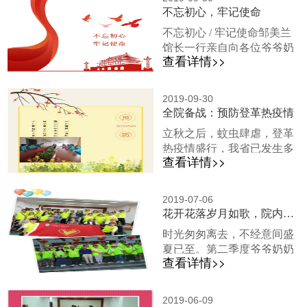
志愿服务，让更多的老年人
不忘初心，牢记使命
安享幸福的晚年，青原区红
不忘初心 / 牢记使命邹美兰
十字会成员在赖会长等领导
馆长一行亲自向各位爷爷奶
的带领下来到我院开展了“爱
查看详情>>
奶们推荐相关的书籍，并进
心相伴，“救”在身边”的宣传
行了相应的讲解，爷爷奶奶
活动，同时向我院捐献爱心
们与邹美兰馆长一行亲切的
物资。于此同时，在8号上
2019-09-30
交流，气氛非常融洽。书香
全院备战：预防登革热疫情
午，青原区红十字会组织在
传爱，此次捐书活动给我院
吉安中西医结合医院举办
立秋之后，蚊虫肆虐，登革
精神文明建设带了极大的帮
了“2019年彩票公益金红十字
热疫情盛行，我省已发生多
助，极大的丰富了我院图书
应急救护培训”活动...
查看详情>>
例登革热感染案例。为了做
室书籍种类，让爷爷奶奶们
好全面应对登革热疫情的准
的业余生活有了更多的选
备，我院领导组织开展了相
择。 青原区光荣福利院
2019-07-06
关会议，认真落实“三个
花开花落岁月如歌，院内情暖共庆生日
www.qyqfly.comTEL:13907966
一”工作，即每年组织开展一
&n...
时光匆匆离去，不经意间盛
次“爱国卫生月”活动，每月
夏已至。第二季度爷爷奶奶
组织开展一次卫生整治大行
查看详情>>
们的生日也悄然而至， 吉安
动，每周开展一次环境大扫
市六和利生爱心团队筹备爱
除），并对全院进行了一次
心物质来到我院，与我院蓝
彻底的大扫除，彻底杜绝了
2019-06-09