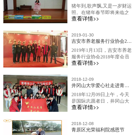
下齐心协力，把院内装扮的
性及防范措施，使大家得到
猪年到,歌声飘,又是一岁财运
喜气洋洋，年味儿十足。
锻炼，一旦发生事故，懂得
照。在猪年春节即将来临之
拜年这里要特别感谢过年
应该做什么、能够做什么、
查看详情>>
际，1月31日上午，青原区光
来院看望爷爷奶奶们的领导
如何去做等。从而提...
荣福利院在5楼会议大厅隆重
们，牺牲了宝贵的节假日前
举办了迎新春联欢会，全院
来视察工作和给爷爷奶奶们
2019-01-30
爷爷奶奶、全体院领导、职
吉安市养老服务行业协会2019年迎新春联欢会
拜年。大年初一青原区民政
工欢聚一堂，喜迎新春佳节
局陈荣根局长前来福利院看
2019年1月13日，吉安市养老
的到来。熊院长首先上台致
望爷爷奶奶们，为他...
服务行业协会2018年度会员
辞，向各位爷爷奶奶致以新
查看详情>>
大会暨2019年迎新春联欢会
春的祝福。而后在主持人小
在吉安仁达文化酒店隆重举
姐姐的主持下，联欢会很快
行，到场的社会各界单位
就开始了。本次联欢会内容
2018-12-09
有：志仁养老康复中心、吉
井冈山大学爱心社走进青原区福利院
丰富，形式多样，舞蹈、歌
安市福利中心、吉安老年体
曲、独唱等艺术形式相得益
2018年12月09日上午，今天
协、泰和福利院、颐康医
彰，主题鲜明，现场气氛非
是国际志愿者日，井冈山大
院、金秋老年公寓、天马艺
常热情，爷爷奶奶们的观看
查看详情>>
学爱心社志愿者们以传承敬
术团、吉安中西医结合医院
兴致很...
老爱老的中华优良美德、青
等其他吉安市养老服务行业
春伴夕阳，温情暖社会的目
协会成员。 值此吉安地
2018-12-08
的，为前青原区光荣福利院
青原区光荣福利院感恩节
区养老服务行业协会的盛
进行文艺汇演，给敬老院老