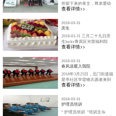
谈，学生懂得了许多做人道
所留下来的美文，尊老爱幼
节（Mother's Day），是一个
理，从前辈那里获得了很多
查看详情>>
则是我国的传统美德。为弘
感谢母亲的节日，这个节日
宝贵的经验，而...
扬尊老、爱老、敬老、助老
最早出现在古希腊；而现代
的民族美德，践行社会主义
的母亲节起源于美国，是每
2018-03-31
核心价值观，吉安好客莱中
庆生
年5月的第二个星期日。母亲
式快餐企业部分员工来到我
们在这一天通常会收到礼
2018-03-31 三月二十九日庆
院进行公益活动。 4月19
物，康乃馨被视为献给母亲
生lucky青原区光荣福利院
日，远道而来的好客莱员工
的花。●●●为了庆...
查看详情>>
w5w2w0 2018年3月29日，为
们在我院主要领导的带领下
给老人们庆祝生日，我院全
大致的参观了福利院，了解
体职工为老人举办了一场盛
了老人们的基本情况后，开
2018-03-31
大的生日宴会。上午十时
春风送暖入我院
始前往餐厅为老人们准备美
许，宴会在袁总的发言下盛
味的食物。老人们品尝完美
2018年3月25日，北门街道福
大开幕。随后老人们纷纷拿
食后，在好客莱集团的员工
星亭社区学雷锋志愿者来到
出自己的绝活，展示才艺。
搀扶下来到了福利院的大
查看详情>>
我院进行文艺演出。在志愿
期间我院员工与老人们一同
厅。...
者的主持下，活动很快进入
唱生日歌，欢庆生日。最后
了高潮。志愿者们在台上载
老人们许下美好的愿望，吹
2018-03-31
歌载舞。 一、志愿者演出
护理员培训
灭蜡烛，共同期盼明天会更
二、老人们的感受看到志愿
好。该次活动完整记录于视
“ 护理员培训 ”培训文/lk
者以及院领导们精美绝伦的
频中 ...