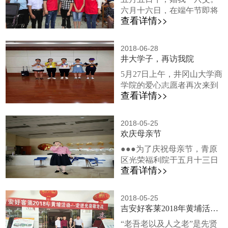
捐赠爱心物资、拜访爷爷奶
爷奶奶们，祝福他们健康长
六月十六日，在端午节即将
奶们的日子。为了这一天的
寿，天天开开心心。对于青
查看详情>>
来临之际，为弘扬中华民族
活动，博创集团已经精心准
原区实验小学...
尊老敬老爱老的传统美德，
备了好几天，为老人们购买
践行社会主义核心价值观，
各种各样的生日礼物，包括
2018-06-28
吉安爱心单位国酒茅台专卖
井大学子，再访我院
蛋糕，西瓜、香蕉、面包、
店老总、吉安市丰城商会副
水等食物以及茶杯、毛巾、
5月27日上午，井冈山大学商
主席熊清华先生携家人来到
牙刷等等生活用品，可谓是
学院的爱心志愿者再次来到
福利院开展情暖端午，大爱
无微不至。 上午时分，我
查看详情>>
青原区光荣福利院，与福利
同行的慰问活动，并借此机
院...
院老人们聊天，并表演节目
会祝全体吉安市市民端午安
给老人们欣赏。早在之前，
康。上午时分，熊清华先生
2018-05-25
爱心志愿者们已经多次来访
欢庆母亲节
携家人来到我院，全体工作
我院，了解了我院老人们的
人员在袁国娟女士以及熊院
●●●为了庆祝母亲节，青原
基本情况，得知他们在福利
长的带领下在院门口向熊清
区光荣福利院于五月十三日
院的物质生活等非常满足，
华先生一行人表达出了极大
查看详情>>
上午举行了一场盛大的派
并且得知他们平时在福利院
的欢迎。在工作人...
对，我院领导为老人们购买
都可以欣赏到工作人员的表
了鲜艳的康乃馨以及面包等
演节目，于是他们也准备了
2018-05-25
零食送给老人。大家载歌载
吉安好客莱2018年黄埔活动--走近光荣福利院
很久，想为老人们表演节
舞，欢庆母亲节，并以此表
目。学生们和老人们亲切交
“老吾老以及人之老”是先贤
达自己对母亲的敬意。母亲