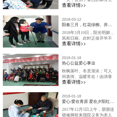
床上。阿姨的女儿远在成
（2）可以使身体发热，有利
查看详情>>
气，吉安地区迎来了久违的
都，亲朋好友都在熟睡，打
于提高体内的排...
阳光。上午时分，温度宜
开手机通讯录，却不知道该
人，阳光也恰到好处，老人
打给谁。所以这位阿姨说了
2018-03-12
们纷纷来到院子里，悠闲的
阳春三月，红花绿柳。井大学子，送暖我院
一句话：“在我最无助的时候
晒着太阳。这时，一位让老
是，你爸躺在床上，而你在
2018年3月10日，阳光明媚，
人们意想不到的贵客悄然而
通讯录里。”很多老年人之所
风和日丽。此时正值开学不
至。上午十时许，吉安市丰
以不想给孩子打电话的原因
查看详情>>
久，井冈山大学商学院的学
城商会的常务副会长吴琳先
是因为怕给孩子添...
生们带着爱心与温暖走进青
生携夫人及女儿，到访我
原区光荣福利院，看望慰问
院。虽是寒冬时节，院内却
2018-01-18
老人们。 早晨阳光刚洒满大
热心公益爱心事业
别有一番风景，蓝天，白
地时，同学们便有组织有纪
云，香樟，以及闲适的晒着
秋枫落叶、冬意渐浓；可人
律地排成队伍来到了福利
太阳的老人，构成了一幅栩
间真情、温暖常在！由清香
院，胸前还统一挂着志愿者
栩如生的画卷。看到此景，
查看详情>>
女士组织清香休闲群的群友
的胸牌。在与院领导简单交
吴琳先生对我院的...
们来到我们光荣福利院，带
接完有关工作之后，志愿者
来了甜美的歌声、欢快的舞
队伍正式开始服务活动。这
2018-01-18
蹈、和老人互动游戏、并送
爱心/爱在青原 爱在夕阳红 朋朋修脚来我院为老人义务服务
已经不是他们第一次来这里
上牛奶面包和暖心的围巾，
志愿服务了。这儿的老人
2017年12月5日上午，朋朋连
这样热心公益爱心事业、有
们，表面上看似平静异常，
锁修脚前来我院义务为老人
着正能量的人和群我们为您