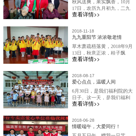
秋风送爽，果实飘香，10月
台演唱歌曲《感恩的心》、
养老服务质量以及我院的养
17日，农历九月初九，二九
《祝你平安》等，最后爱心
老政策...
查看详情>>
相重，称为“重九”，这一天
志愿者们还一起为爷爷奶奶
是中华民族的传统节日--重
们包饺子。此次心连心爱心
阳节。重阳节是我国法定规
志愿者的到来，让我院蓬荜
2018-11-18
定的老年节，“九九”谐音
九九重阳节 浓浓敬老情
生辉，我院近来深入学习贯
是“久久”，有长久之意，所
彻习近平主席新时代中国特
草木萧疏梧落黄，2018年9月
以常在这一天祭祖与推行敬
色社会主义思想和党的十九
13日，秋意正浓，桂子飘
老活动。这一天，国家电网
大精神及“四讲四爱”之“讲文
查看详情>>
香，正值重阳佳节来临之
吉安供电局的爱心志愿者
明爱...
际，青原区实验小学的学生
们，满载着爱心物质，怀揣
们在老师的带领下，穿着整
着尊老敬老之意，来到我们
2018-08-17
齐的校服，系上鲜艳的红理
爱心点点，温暖人间
福利院！爱心志愿者们一到
解，提着爱心物资，来到我
福利院，便受到我院全体职
6月30日，是我们福利院的大
院。孩子们排着整齐的队伍
工的热烈欢迎，我院领导同
日子。这一天，是我们福利
来到我院大厅，受到了爷爷
爱心志愿者们合影留念，蓝
查看详情>>
院为生日是第二季度的爷爷
奶奶们热烈的欢迎。学生们
衣天使们...
奶奶们集体过生日的日子。
精彩的表演让爷爷奶奶们大
这一天，也是爱心企业博创
开眼界，爷爷奶奶们纷纷对
2018-06-28
集团刘小山董事长、刘意总
情暖端午，大爱同行！
他们竖起了大拇指。表演最
经理带领其他员工到访我院
后，孩子们集体上前拥抱爷
五月五日午，赠我一只艾。