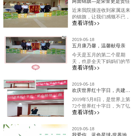
两面锦旗---是荣誉更是责任
家属和警察，最后及时将老
近来我院接连收到家属送来
人送到家属身边。其家属得
的锦旗，让我们感慨不已，
知情况后，对邓主任的友善
查看详情>>
这既是对我院工作的一种肯
行为表达了最诚挚的感谢，
定，也是对我们工作的一种
并特意来到我院亲自表达感
督促，鼓舞着我们朝着更好
谢，对我院员工道德品质之
2019-05-18
的方向而努力。其中的一面
五月康乃馨，温馨献母亲
高表达了敬意。并且，为了
锦旗来自丰城杨桂珍奶奶的
弘扬这种助人为乐、尊老敬
今天是五月的第二个星期
儿子，对于母亲无私的爱，
老的精神，民警于6月8日找
天，也是全天下妈妈们的节
儿子总是愧疚的，杨贵珍奶
到邓菊华主任，在辖区派
查看详情>>
日，母亲节。世上有一种
奶的儿子总是这么形容她：
出...
爱，是最无私的爱。这种爱
母亲是一个典型的传统农家
源于一个人，这个人就是母
妇女，相夫教子，从一而
2019-05-18
亲，而这种爱也就是母爱。
欢庆世界红十字日，共建美好福利院。
终；操持家务，任劳任怨。
为了给院里各位伟大的母亲
母亲的日常生活主要围绕在
2019年5月8日，是世界上第
们过上一个难忘的母亲节，
田间地头、锅前灶后，在我
72个世界红十字日，为了弘
吉安市丰城商会的书记兼执
的记忆里母亲几乎没有出过
查看详情>>
扬尊老、敬老的传统美德
行会长吴小平以及吉安市丰
远门。2014年2...
和“人道 博爱 奉献”的红十字
城商会的常务副会长兼秘书
精神，大力开展红十字养老
长丁国平等领导筹集大量爱
2019-05-18
志愿服务，让更多的老年人
我爱你，蓝色星球-世界地球日征集令
心物资，带领商会成员来到