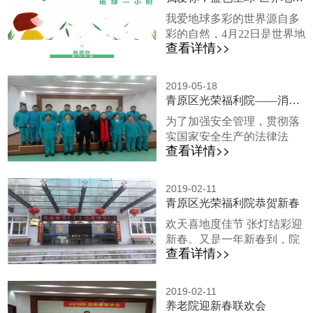
安享幸福的晚年，青原区红
我院，向我院的各位伟大的
我爱地球多彩的世界源自多
十字会成员在赖会长等领导
妈妈们送上节日的祝福。上
彩的自然，4月22日是世界地
的带领下来到我院开展了“爱
午时分，吉安市丰城商会的
查看详情>>
球日，中华民族向来尊重自
心相伴，“救”在身边”的宣传
领导们携带大量爱心物...
然、热爱自然，绵延5000多
活动，同时向我院捐献爱心
年的中华文明孕育着丰富的
物资。于此同时，在8号上
2019-05-18
生态文化。作为地球村的公
青原区光荣福利院——消防知识培训
午，青原区红十字会组织在
民，我们热爱这颗蓝色的星
吉安中西医结合医院举办
为了加强安全管理，贯彻落
球，也将在4月发起生态征集
了“2019年彩票公益金红十字
实国家安全生产的法律法
令，希望融德尚花园里的家
应急救护培训”活动...
查看详情>>
规，以及进一步强化整个项
人们，和我们一起，用实际
目全体人员消防安全教育，
行动，保护这颗璀璨的星
市消防支队民警来到我院进
球！旧物换新颜剩余的包装
2019-02-11
行消防安全知识培训。消防
青原区光荣福利院恭贺新春
盒不知该如何处理，扔了！
支队民警首先讲解了理论知
家中的各类玩具应有尽有，
欢天喜地度佳节 张灯结彩迎
识，使全体职员了解和掌握
孩子们买来之后也只是一时
新春。又是一年新春到，院
如何识别危险、如何采取必
兴起，最后，也扔了！其
查看详情>>
里张灯结彩喜迎新年。大清
要的应急措施、如何报警、
实，这些废...
早熊院长带领我们的蓝衣天
如何安全疏散人群等基本操
使在院门口挂上了大红灯
作，熟悉应急演练的程序和
2019-02-11
笼，张贴起了春联，全院上
养老院迎新春联欢会
要求，了解所有危险的可能