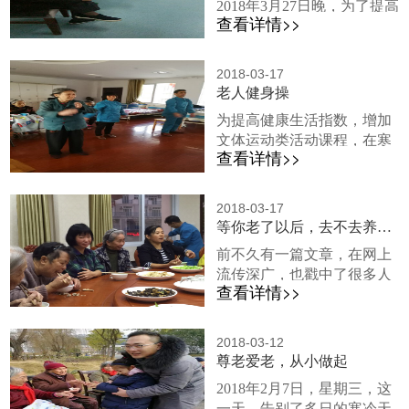
2018年3月27日晚，为了提高
演出，老人们纷纷露出了开
查看详情>>
我院护理员的工作素质以及
心的笑容。0最后也非常感谢
更好的为老人服务，我院组
北门街道福星亭社区的志愿
织护理员进行集中培训。 晚
者们，用美轮美奂的歌舞给
2018-03-17
上七点半，福利院相关领导
老人健身操
老人们带来了开心，也弘扬
和护理员带好笔记本来到会
了雷锋精神，传播了正能
为提高健康生活指数，增加
议室，大家端坐于电脑前，
量。130101...
文体运动类活动课程，在寒
认真的观看教学视频。期间
查看详情>>
冷的冬天，提高身体机能水
认真记笔记，还不时向领导
平，倡导科学、合理的运动
提问，以求解如何更好的为
生活方式，增加老人的身体
老人服务。 我院领导亲切的
2018-03-17
保健知识，青原区光荣福利
等你老了以后，去不去养老院？
解答护理员的各种疑问，
院养老中心自主开发了一套
鼓...
前不久有一篇文章，在网上
适合老年人的活力健身操课
流传深广，也戳中了很多人
程，旨在健康城内营造“欢
查看详情>>
的泪点。65岁的哈尔滨的阿
快、运动、活力、和谐”的运
姨有一天晚上在照顾瘫痪在
动氛围。老年活力健身操的
床的老伴，老伴想活动一
功效（1）可以提高心肺功
2018-03-12
下，却不小心掉到了床底
尊老爱老，从小做起
能，促进血液循环，使氧气
下。她一个人折腾了二十多
能充足地供应身体各部分，
2018年2月7日，星期三，这
分钟，还是不能把老伴抱回
从而增强各器官的功能。
一天，告别了多日的寒冷天