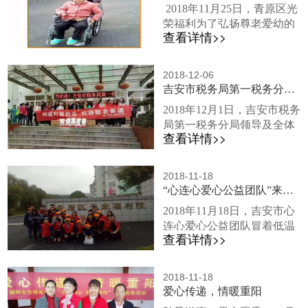
会，我们以不忘初心为最初
2018年11月25日，青原区光
人们送去温暖。爱与奉献，
的起...
荣福利为了弘扬尊老爱幼的
是他们温暖社会的方式，活
查看详情>>
美德，响应感恩节的主题，
动中，志愿者们与养老院员
学会感恩，回报社会，井冈
工一同将水果分发给老人
山大学商学院团委学生会社
们。老人们脸上洋溢着灿烂
2018-12-06
会实践部成员及爱心社成员
吉安市税务局第一税务分局来我院献爱心
的笑容。为了给老人们送去
来到我院，为爷爷奶奶们献
精神关怀，同学们细心询问
2018年12月1日，吉安市税务
爱心、送温暖。与此同时，
了老人们的需求，并为老人
局第一税务分局领导及全体
我院负责人袁女士也一同和
们精心准备了丰富多彩的服
查看详情>>
员工来我院看望爷爷奶奶，
爷爷奶奶们聊天谈心，关心
务活动。井...
并携带大量爱心物资，为爷
爷爷奶奶们在院里的各方面
爷奶奶们送温暖。 税务局的
情况，并及时处理爷爷奶奶
2018-11-18
领导和员工们热情、亲切的
“心连心爱心公益团队”来院献爱心
们反馈的意见。老人家对 青
看望了每一位爷爷奶奶，为
原区福利院的服务非常满意.
2018年11月18日，吉安市心
他们送上了冬日里的祝福，
我院的蓝衣天使为了避免将
连心爱心公益团队冒着低温
并祝愿他们在福利院里的生
爷爷奶奶们晾晒的...
查看详情>>
来到我院，为我院的爷爷奶
活幸福美满，祝愿他们健康
奶捐献物资，与爷爷奶奶们
长寿. 同时，税务局的员工们
促膝长谈、嘘寒问暖，并一
对我院的生态环境、院内卫
2018-11-18
同欣赏了我院蓝衣天使的舞
爱心传递，情暖重阳
生以及全体员工的服务给予
蹈歌唱表演，志愿者们也上
高度评价，非常赞赏我院的