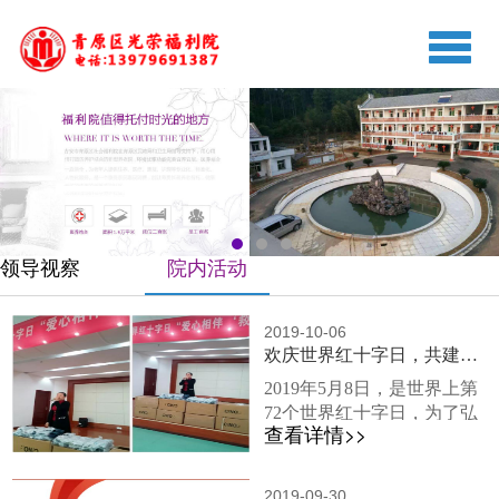
切
换
导
航
领导视察
院内活动
2019-10-06
欢庆世界红十字日，共建美好福利院。
2019年5月8日，是世界上第
72个世界红十字日，为了弘
查看详情>>
扬尊老、敬老的传统美德
和“人道 博爱 奉献”的红十字
精神，大力开展红十字养老
2019-09-30